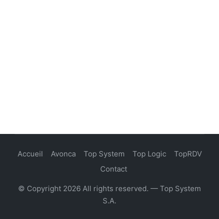
Accueil
Avonca
Top System
Top Logic
TopRDV
Contact
© Copyright 2026 All rights reserved. — Top System
S.A.