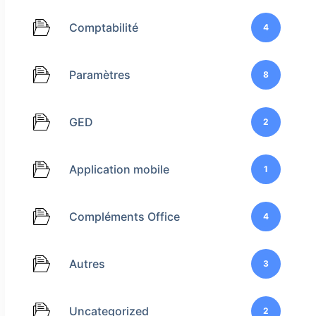
Comptabilité
4
Paramètres
8
GED
2
Application mobile
1
Compléments Office
4
Autres
3
Uncategorized
2