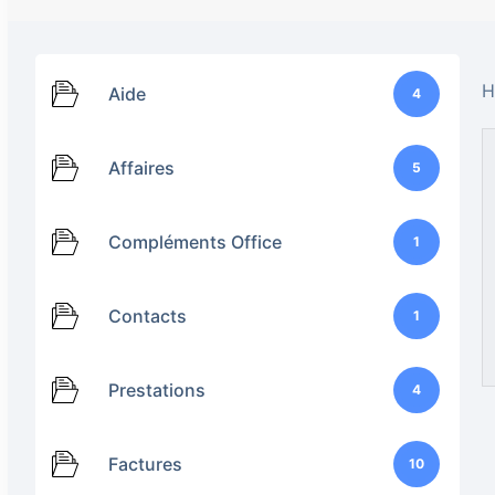
H
Aide
4
Affaires
5
Compléments Office
1
Contacts
1
Prestations
4
Factures
10