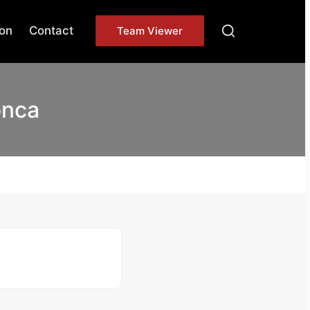
on
Contact
Team Viewer
onca