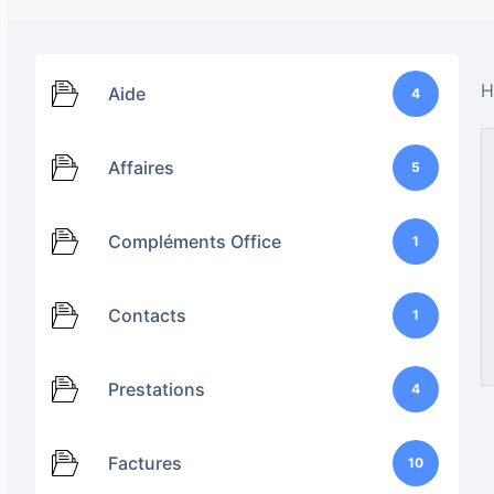
H
Aide
4
Affaires
5
Compléments Office
1
Contacts
1
Prestations
4
Factures
10