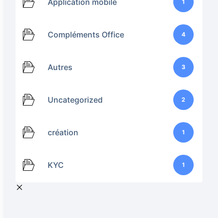
Application mobile
1
Compléments Office
4
Autres
3
Uncategorized
2
création
1
KYC
1