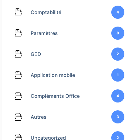
Comptabilité
4
Paramètres
8
GED
2
Application mobile
1
Compléments Office
4
Autres
3
Uncategorized
2